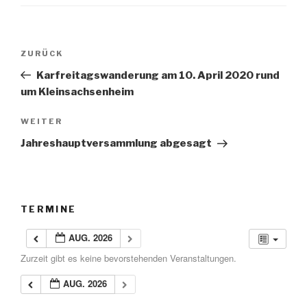
Beitragsnavigation
ZURÜCK
Vorheriger
Beitrag
Karfreitagswanderung am 10. April 2020 rund
um Kleinsachsenheim
WEITER
Nächster
Beitrag
Jahreshauptversammlung abgesagt
TERMINE
AUG. 2026
Zurzeit gibt es keine bevorstehenden Veranstaltungen.
AUG. 2026