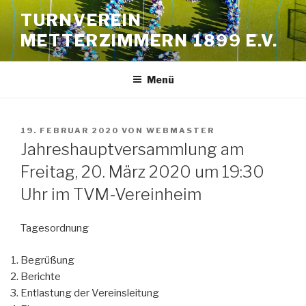
Zum
TURNVEREIN
Inhalt
METTERZIMMERN 1899 E.V.
springen
Menü
VERÖFFENTLICHT
19. FEBRUAR 2020
VON
WEBMASTER
AM
Jahreshauptversammlung am
Freitag, 20. März 2020 um 19:30
Uhr im TVM-Vereinheim
Tagesordnung
Begrüßung
Berichte
Entlastung der Vereinsleitung