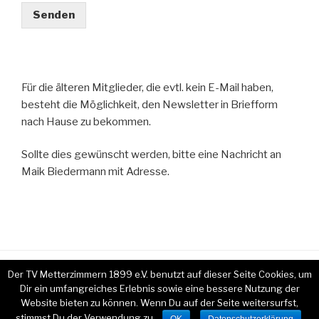
Senden
Für die älteren Mitglieder, die evtl. kein E-Mail haben,
besteht die Möglichkeit, den Newsletter in Briefform
nach Hause zu bekommen.
Sollte dies gewünscht werden, bitte eine Nachricht an
Maik Biedermann mit Adresse.
Der TV Metterzimmern 1899 e.V. benutzt auf dieser Seite Cookies, um
Copyright TV Metterzimmern 1899 e.V. Ι
Impressum
Ι
Dir ein umfangreiches Erlebnis sowie eine bessere Nutzung der
Datenschutz
Website bieten zu können. Wenn Du auf der Seite weitersurfst,
stimmst Du der Verwendung zu.